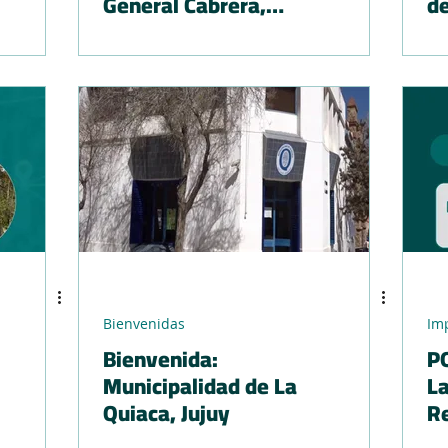
General Cabrera,
de
Córdoba
Bienvenidas
Im
Bienvenida:
P
Municipalidad de La
L
Quiaca, Jujuy
Re
Pr