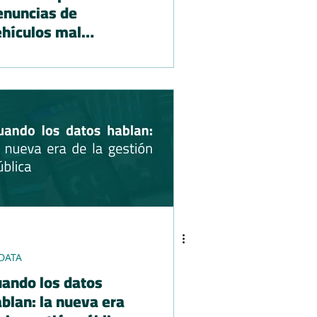
enuncias de
hículos mal
tacionados, 100 %
gitales
/DATA
ando los datos
blan: la nueva era