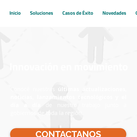
Inicio
Soluciones
Casos de Éxito
Novedades
Innovación en movimiento
Conocé nuestras
últimas actualizaciones
,
noticias, lanzamientos tecnológicos y el
día a día
de nuestro trabajo junto a
gobiernos de toda la región.
CONTACTANOS