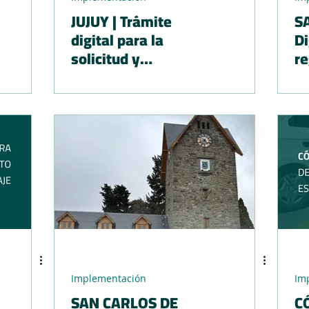
JUJUY | Trámite
SA
digital para la
Di
solicitud y
re
renovación del pase
m
libre para personas
con discapacidad
Implementación
Im
SAN CARLOS DE
C