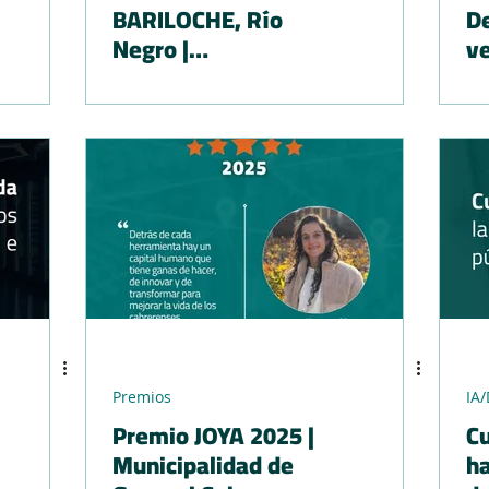
BARILOCHE, Río
D
Negro |
ve
Implementación de
es
herramientas
di
digitales para la
gestión municipal
Premios
IA
Premio JOYA 2025 |
Cu
Municipalidad de
ha