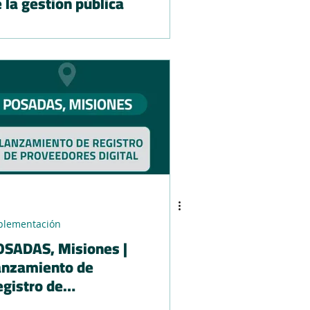
 la gestión pública
plementación
OSADAS, Misiones |
anzamiento de
gistro de
oveedores digital