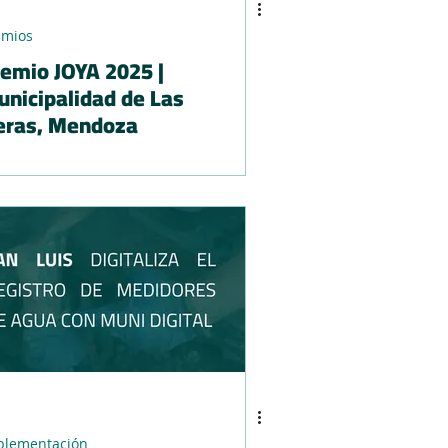
emios
emio JOYA 2025 |
nicipalidad de Las
eras, Mendoza
plementación