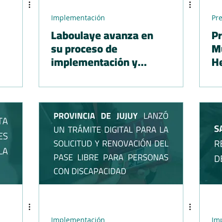
Implementación
Pr
Laboulaye avanza en
Pr
su proceso de
Mu
implementación y
H
presenta su nueva
App Ciudadana
Implementación
Im