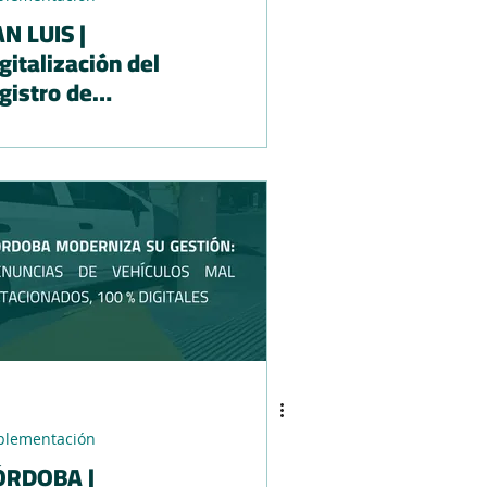
N LUIS |
gitalización del
gistro de
edidores de agua
plementación
ÓRDOBA |