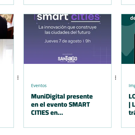
Eventos
Im
MuniDigital presente
LOBOS
en el evento SMART
| 
CITIES en
tr
Montevideo
la
pl