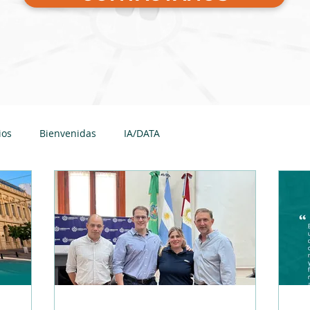
ios
Bienvenidas
IA/DATA