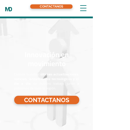
CONTACTANOS
Innovación en
movimiento
Conocé nuestras
últimas actualizaciones
,
noticias, lanzamientos tecnológicos y el
día a día
de nuestro trabajo junto a
gobiernos de toda la región.
CONTACTANOS