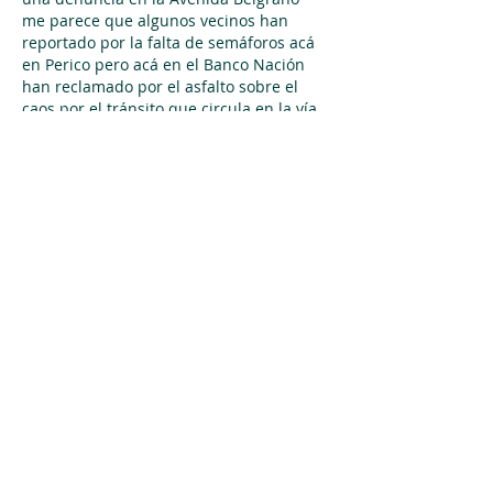
me parece que algunos vecinos han 
reportado por la falta de semáforos acá 
en Perico pero acá en el Banco Nación 
han reclamado por el asfalto sobre el 
caos por el tránsito que circula en la vía 
aunque las personas no pueden cruzar 
en la avenida pero hace años que no 
hubo ninguna instalación débito por la 
inseguridad sobre el desvíos de los 
autos que pasan en ambos…
Mostrar más
Me gusta
Reaccionar
info@munidigital.com
@munidigital | @munidigital | @muni.digital