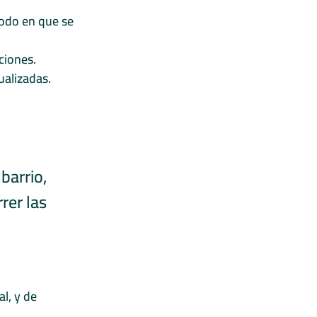
odo en que se 
ciones.
ualizadas.
barrio, 
rer las 
l, y de 