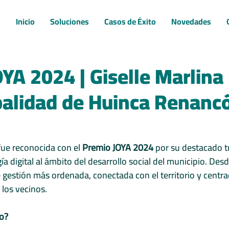
Inicio
Soluciones
Casos de Éxito
Novedades
Eventos
Premios
Bienvenidas
IA/DATA
YA 2024 | Giselle Marlina
palidad de Huinca Renancó
fue reconocida con el 
Premio JOYA 2024
 por su destacado t
a digital al ámbito del desarrollo social del municipio. Desde
gestión más ordenada, conectada con el territorio y centrad
 los vecinos.
o?