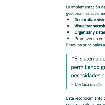
La implementación de 
gestionan las acciones 
Geolocalizar viv
Visualizar neces
Organizar y siste
Promover un enfoq
Entre los principales 
 “El sistema d
permitiendo ge
necesidades pa
- 
Destaca Giselle
Este reconocimiento ce
construir soluciones q