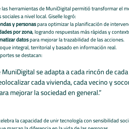
las herramientas de MuniDigital permitió transformar el m
sociales a nivel local. Giselle logró:
iendas y personas
 para optimizar la planificación de interven
idades por zona
, logrando respuestas más rápidas y context
matizar datos
 para mejorar la trazabilidad de las acciones.
ue integral, territorial y basado en información real.
aportes se destacan:
e MuniDigital se adapta a cada rincón de cada 
olocalizar cada vivienda, cada vecino y socor
ra mejorar la sociedad en general.” 
lebra la capacidad de unir tecnología con sensibilidad socia
ue marcan la diferencia en la vida de las personas.