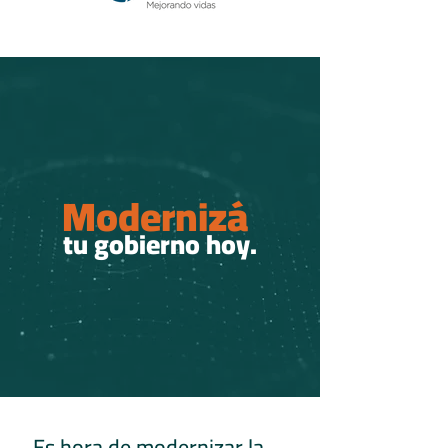
Modernizá
tu gobierno hoy.
Es hora de modernizar la